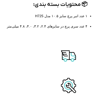
📦
محتویات بسته‌ بندی:
۱ عدد انبر پرچ سایز ۱۰.۵ مدل H725
۴ عدد سری پرچ در سایزهای ۲.۴، ۳.۲، ۴.۰، ۴.۸ میلی‌متر