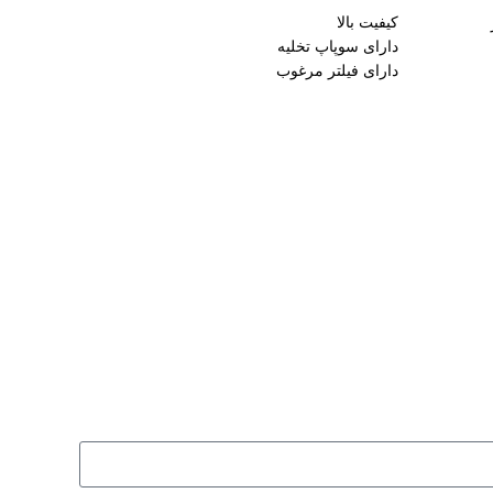
کیفیت بالا
دارای سوپاپ تخلیه
دارای فیلتر مرغوب
سایز ورودی: 1.4 اینچ
جنس قسمت اتصالات: فلزی
مناسب دستگاه های کمپرسور بادی جهت تصویه
هوا