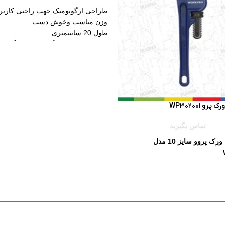
طراحی ارگونومیک جهت راحتی کاربر
وزن مناسب وخوش دست
طول 20 سانتیمتری
دارای قابلیت چپ گرد و راست گرد
درایو 1/2 اینچی
ساخت کشور تایوان
رو WP302001
تماس بگیرید
آچار شلاقی ورک پروو سایز 10 مدل