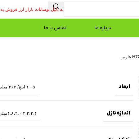
به دلیل نوسانات بازار ارز فروش ب
درباره ما
تماس با ما
ابعاد
۱۰.۵ اینچ/ ۲۶۷ میلی متر
اندازه نازل
۴.۸،۴.۰،۳.۲،۲.۴میلی متر