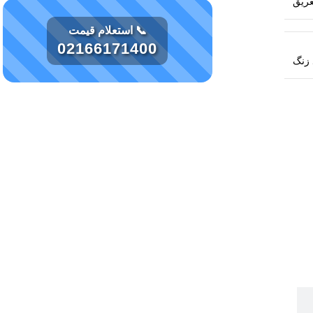
عریق
📞 استعلام قیمت
02166171400
 زنگ