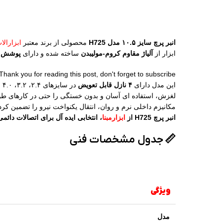
انبر پرچ سایز ۱۰.۵ مدل H725
محصولی از برند معتبر
ابزارال
ابزار از
آلیاژ مقاوم کروم-مولیبدن
ساخته شده و دارای
پوشش ض
Thank you for reading this post, don't forget to subscribe!
این مدل دارای
۴ نازل قابل تعویض
لغزش، استفاده‌ ای آسان و بدون خستگی را حتی در کارهای طول
مکانیزم داخلی نرم و روان، انتقال یکنواخت نیرو را تضمین کرده
انبر پرچ H725 از
ابزارمبنا
، انتخابی ایده‌ آل برای اتصالات دا
📏
جدول مشخصات فنی
ویژگی
مدل