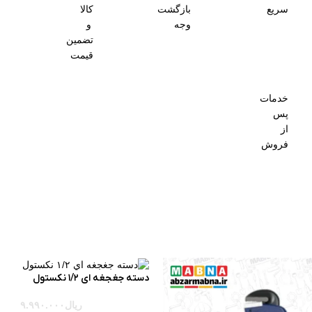
سریع
بازگشت
کالا
وجه
و
تضمین
قیمت
خدمات
پس
از
فروش
دسته جغجغه اي ١/٢ نكستول
ریال
۹.۹۹۰.۰۰۰