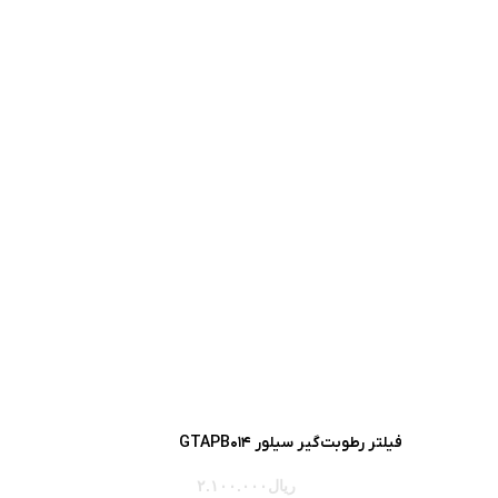
فیلتر رطوبت‌گیر سیلور GTAPB014
ریال
۲.۱۰۰.۰۰۰