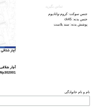
تماس بگیرید
جنس سوکت: کروم-وانادیوم
جنس بدنه: ck45
پوشش بدنه: سند بلاست
آچار شلاقی ورک پ
Wp302001
نام و نام خانوادگی