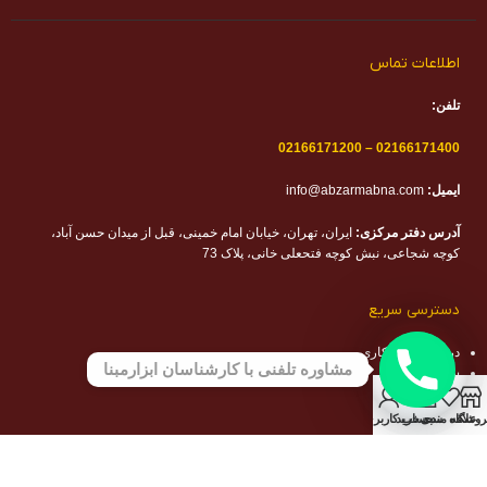
اطلاعات تماس
تلفن:
02166171200
–
02166171400
ایمیل:
info@abzarmabna.com
آدرس دفتر مرکزی:
ایران، تهران، خیابان امام خمینی، قبل از میدان حسن آباد،
کوچه شجاعی، نبش کوچه فتحعلی خانی، پلاک 73
دسترسی سریع
درخواست همکاری
مشاوره تلفنی با کارشناسان ابزارمبنا
سوالات متداول
مجله ابزار مبنا
معرفی برند
روشگاه
علاقه مندی
سبد خرید
حساب کاربری من
مشتریان