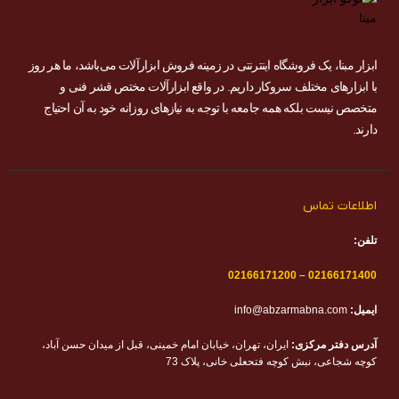
ابزار مبنا، یک فروشگاه اینترنتی در زمینه فروش ابزارآلات می‌باشد، ما هر روز
با ابزارهای مختلف سروکار داریم. در واقع ابزارآلات مختص قشر فنی و
متخصص نیست بلکه همه جامعه با توجه به نیازهای روزانه خود به آن احتیاج
دارند.
اطلاعات تماس
تلفن:
02166171200
–
02166171400
ایمیل:
info@abzarmabna.com
آدرس دفتر مرکزی:
ایران، تهران، خیابان امام خمینی، قبل از میدان حسن آباد،
کوچه شجاعی، نبش کوچه فتحعلی خانی، پلاک 73