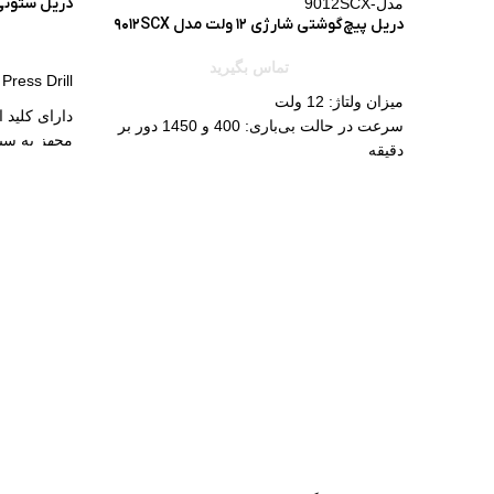
دریل ستونی کرون 350 و
دریل پیچ‌گوشتی شارژی 12 ولت مدل 9012SCX
تماس بگیرید
ress Drill
میزان ولتاژ: 12 ولت
دارای کلید ا
سرعت در حالت بی‌باری: 400 و 1450 دور بر
مجهز به سی
دقیقه
مجهز به چر
قطر سه‌نظام: 1-10 میلی‌متر
مجهز به لیز
حداکثر گشتاور: 30 نیوتن‌متر
دارای 5 حالت تنظیم سرعت
تعداد گشتاور قابل تنظیم: 18+1
مجهز به صفح
مجهز به کلی
ابعاد میز: 160*160 میلی متر
ابعاد پایه: 290*185 میلی متر
ساخت کشور