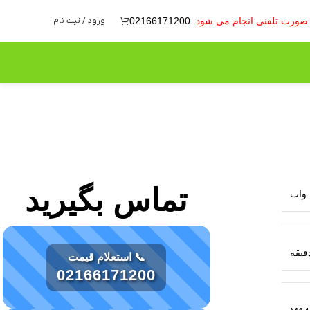
ه صورت تلفنی انجام می شود.
02166171200
ورود / ثبت نام
تماس بگیرید
📞 استعلام قیمت
02166171200