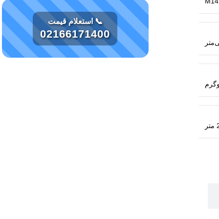
M14
📞 استعلام قیمت
02166171400
متر