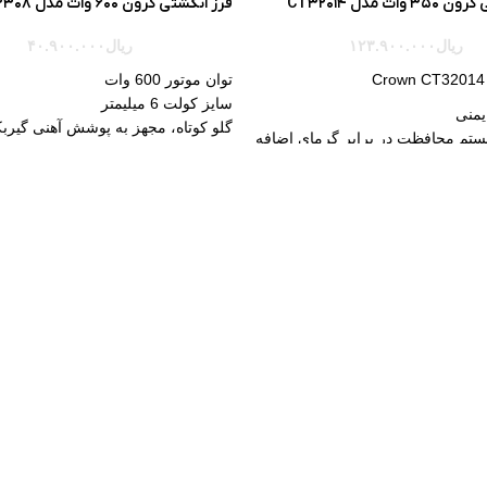
ات مدل CT32014
فرز انگشتی کرون 600 وات مدل CT13308
ریال
۱۲۳.۹۰۰.۰۰۰
ریال
۴۰.۹۰۰.۰۰۰
Crown CT32014 P
توان موتور 600 وات
سایز کولت 6 میلیمتر
یمنی
گلو کوتاه، مجهز به پوشش آهنی گیر
ستم محافظت در برابر گرمای اضافه
دارای عایق دوبل
اغ روشن کننده ی فضای کار
دارای سوییچ الکترونیکی برای تغییر
ر برای بالا بردن میزان دقت
گردش
جایگاه مناسب شستی اصلی برای اف
ه کار قابل تنظیم
تسلط کاربر
د ایمنی در پیشانی دستگاه
ضمانت 12 ماهه شرکت توسعه صنعت اهدا
 چین