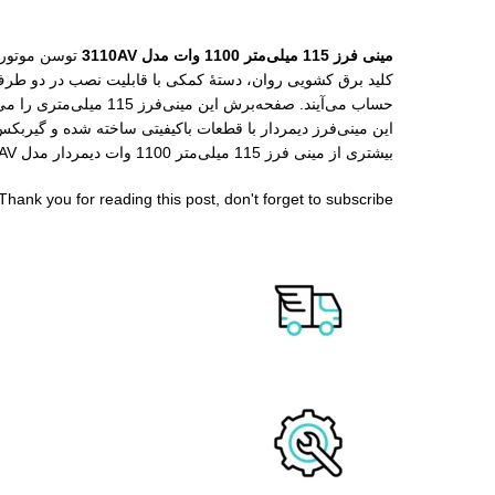
مینی فرز 115 میلی‌متر 1100 وات مدل 3110AV
کلید برق کشویی روان، دستۀ کمکی با قابلیت نصب در دو طرف ا
حساب می‌آیند. صفحه‌برش این مینی‌فرز 115 میلی‌متری را می‌توان خیلی راحت و سریع با استفاده از کلید قفل گیربکس عوض کرد.
این مینی‌فرز دیمردار با قطعات باکیفیتی ساخته شده و گیربک
بیشتری از مینی فرز 115 میلی‌متر 1100 وات دیمردار مدل 3110AV توسن آشنا شوید.
Thank you for reading this post, don't forget to subscribe!