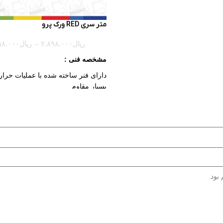
ه در محیط باز و بسته در زاویه
متر سری RED ورک پرو
و ضد گرد و غبار با پوشش پلیمری
ربه
ریال
۲.۸۹۸.۰۰۰
–
ریال
۹۸.۰۰۰
بر روی سه پایه استاندارد با رزوه
مشخصه فنی :
مگنتی چندکاره جهت نصب روی تکیه
دارای فنر ساخته شده با عملیات حرار
بسیار مقاوم
کارکرد با دو باتری، باتری NI-MH قابل شارژ از
دارای اعداد و ارقام بزرگ با قابلیت 
U
آسان
ف برزنتی، پایه مگنتی، کابل شارژ و
دارای بند آویز و بست کمربند برای ح
دارای قابلیت قفل تیغه از پایین
دارای بدنه ضد ضربه
پوسته مقاوم در برابر ضربه