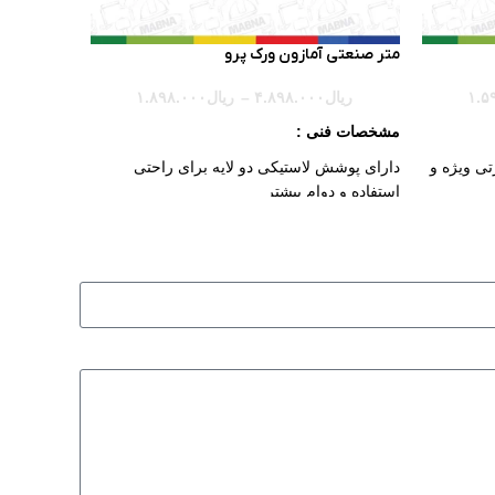
متر صنعتی آمازون ورک پرو
۱.۵
ریال
۴.۸۹۸.۰۰۰
–
ریال
۱.۸۹۸.۰۰۰
مشخصات فنی :
تی ویژه و
دارای پوشش لاستیکی دو لایه برای راحتی
استفاده و دوام بیشتر
خوانش
دارای فنر ساخته شده با عملیات حرارتی و
کیفیت عالی
مل آسان
دارای گیره کمربندی و بند مچی برای حمل آسان
دارای پوسته ارگونومیک و نشکن