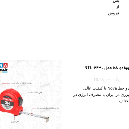
پس
از
فروش
 دو خط مدل NTL-2630
ریال
۴۵.۹۸۰.۰۰۰
با کیفیت عالی
لیزری در ایران با مصرف انرژی در
ختلف
با باتری لیتیوم شارژی، باتری
برق مستقیم
وماتیک از طریق سیستم پاندولی