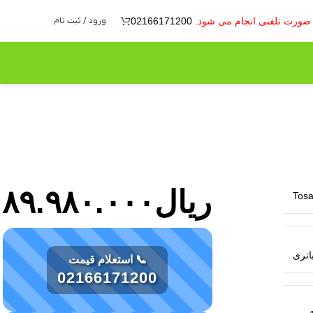
ه صورت تلفنی انجام می شود.
02166171200
ورود / ثبت نام
ریال
۸۹.۹۸۰.۰۰۰
Tos
اتری
📞 استعلام قیمت
02166171200