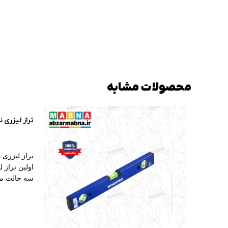
محصولات مشابه
تراز لیزری نووا
تراز لیزری دو خط Nova 
اولین تراز 
سه حالت م
امکان تغذیه 
آلکالاین و 
خودترازی ات
هوشمند