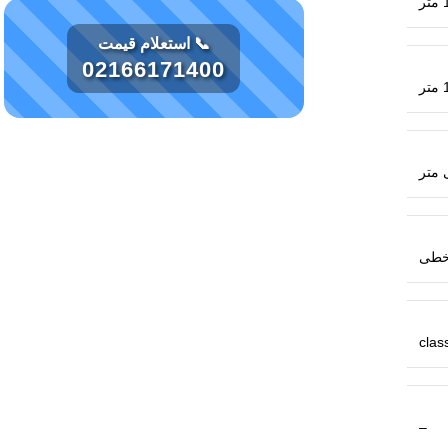
تر
📞 استعلام قیمت
02166171400
تر
خطی
class
–