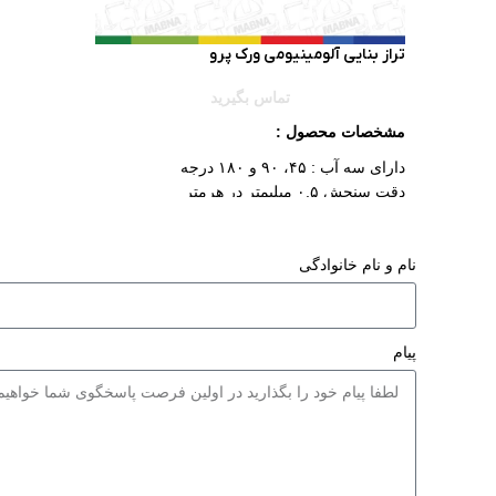
قابل استفاد
نمایش 180 درجه
تراز بنایی آلومینیومی ورک پرو
بدنه ضد آب 
نرم و ضد ض
تماس بگیرید
قابلیت نصب 
مشخصات محصول :
1/4 اینچ
دارای پایه 
دارای سه آب : ۴۵، ۹۰ و ۱۸۰ درجه
گاه فلزی
دقت سنجش ۰.۵ میلیمتر در هرمتر
ساخته شده از آلیاژ آلمینیوم
طریق درگاه SB
دارای طراحی ضد ضربه دارای حباب های
به همراه کی
نشکن دارای سوراخ آویز
نام و نام خانوادگی
2 عدد باتری
پیام