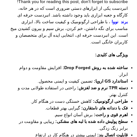
Thank you for reading this post, don't forget to subscribe!
انبردست یکی از ابزارهای دستی ضروری است که در هر خانه،
کارگاه و جعبه ابزاری باید وجود داشته باشد. انبردست حرفه ای
برند نووا
، با طراحی ارگونومیک و کیفیت ساخت بالا، ابزاری
مناسب برای نگه داشتن، خم کردن، برش سیم و بیرون کشیدن میخ
است. این انبردست حرفه ای، انتخابی ایده‌ آل برای متخصصان و
کاربران خانگی است.
ویژگی‌ های کلیدی:
ساخته شده به روش Drop Forged:
افزایش مقاومت و دوام
ابزار.
استاندارد GS اروپا:
تضمین کیفیت و ایمنی محصول.
دسته TPR نرم و ضد لغزش:
راحتی در استفاده طولانی مدت و
کنترل بهتر.
طراحی ارگونومیک:
کاهش خستگی دست در هنگام کار.
فک با دندانه های نامتقارن:
گیرایی بهتر قطعات.
اهرم قوی و راحت:
برش آسان انواع سیم.
سطح پولیش داده شده با لبه های مشکی:
زیبایی و مقاومت در
برابر زنگ زدگی.
قابلیت اتصال بند:
ایمنی بیشتر در هنگام کار در ارتفاع