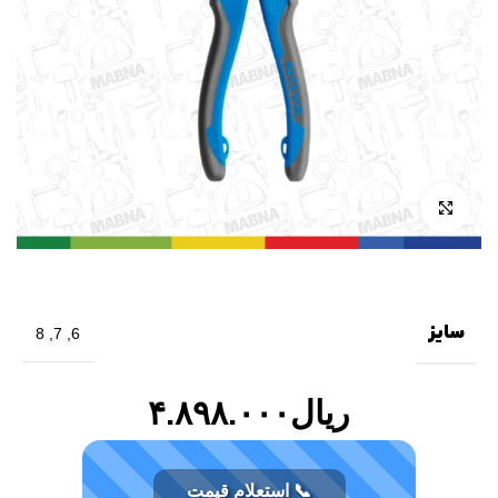
بزرگنمایی تصویر
سایز
8
,
7
,
6
ریال
۴.۸۹۸.۰۰۰
📞 استعلام قیمت