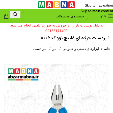
Skip to navigation
Skip to main content
منو
به دلیل نوسانات بازار ارز فروش به صورت تلفنی انجام می شود.
02166171400
انـبردسـت حرفه ای 8اینچ نوواکد8005
خانه
/
ابزارهای دستی و عمومی
/
انبر
/
انبر دست