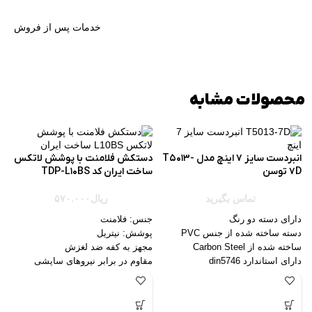
خدمات پس از فروش
محصولات مشابه
انبردست سایز 7 اینچ مدل T5013-
دستکش فلامنت با پوشش لاتکس
7D توسن
ساخت ایران کد TDP-L10BS
تماس بگیرید
ریال
۵۷۰.۰۰۰
دارای دسته دو رنگ
جنس: فلامنت
دسته ساخته شده از جنس PVC
پوشش: نیتریل
ساخته شده از Carbon Steel
مجهز به کفه ضد لغزش
دارای استاندارد din5746
مقاوم در برابر نیروهای سایشی
ر
سایز:7 اینچ
طول 175 میلیمتری
ساخت کشور چین