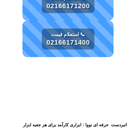
02166171200
📞 استعلام قیمت
02166171400
توضیحات
انبردست حرفه ای نووا : ابزاری کارآمد برای هر جعبه ابزار