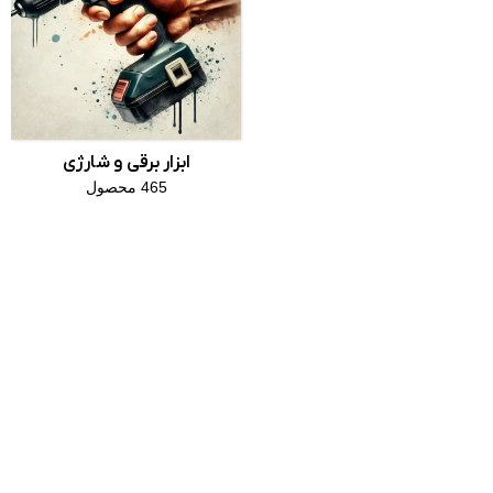
ابزار برقی و شارژی
465 محصول
وبلاگ ابزار
راهنمای
مبنا
نگهداری
و
افزایش
عمر
باتری
دریل