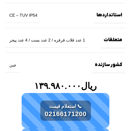
استانداردها
CE – TUV IP54
متعلقات
1 عدد قلاب قرقره / 2 عدد بست / 4 عدد پیجر
کشور سازنده
چین
ریال
۱۳۹.۹۸۰.۰۰۰
📞 استعلام قیمت
02166171200