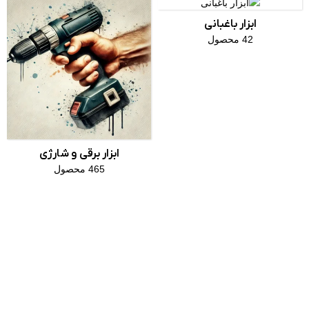
ابزار باغبانی
42 محصول
ابزار برقی و شارژی
465 محصول
وبلاگ ابزار
راهنمای
مبنا
نگهداری
و
افزایش