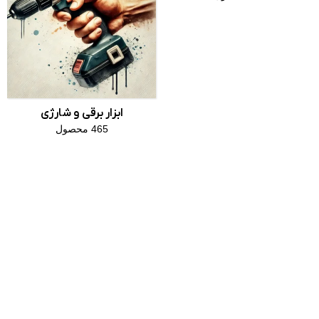
ابزار برقی و شارژی
465 محصول
وبلاگ ابزار
راهنمای
مبنا
نگهداری
و
افزایش
عمر
باتری
دریل