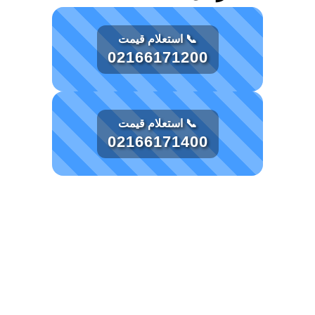
📞 استعلام قیمت
02166171200
📞 استعلام قیمت
02166171400
توضیحات