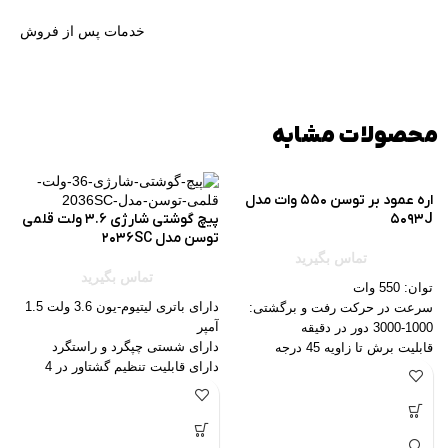
خدمات پس از فروش
محصولات مشابه
اره عمود بر توسن 550 وات مدل
5093J
پیچ گوشتی شارژی 3.6 ولت قلمی
توسن مدل 2036SC
تماس بگیرید
تماس بگیرید
توان: 550 وات
دارای باتری لیتیوم-یون 3.6 ولت 1.5
سرعت در حرکت رفت و برگشتی:
آمپر
1000-3000 دور در دقیقه
دارای شستی چپگرد و راستگرد
قابليت برش تا زاويه‌ 45 درجه
دارای قابلیت تنظیم گشتاور در 4
حالت پاندولی تیغه اره با قابلیت
حالت
تنظیم در 4 حالت مختلف
7
قابلیت شارژ سریع در یک ساعت
دارای تنظیم کننده دور الکترونیکی و
دارای 25 عدد سری پیچ گوشتی و
کنترل سرعت
رابط با کیفیت و کاربردی