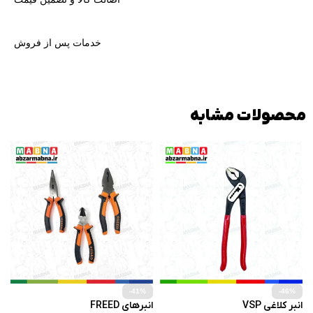
خدمات پس از فروش
محصولات مشابه
-41%
-46%
انبر کلاغی VSP
انبرهای FREED
پ