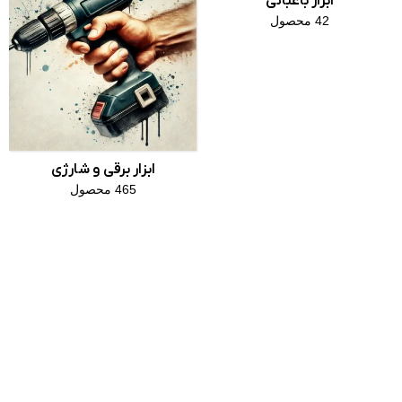
ابزار باغبانی
42 محصول
ابزار برقی و شارژی
465 محصول
وبلاگ ابزار
راهنمای
مبنا
نگهداری
و
افزایش
عمر
باتری