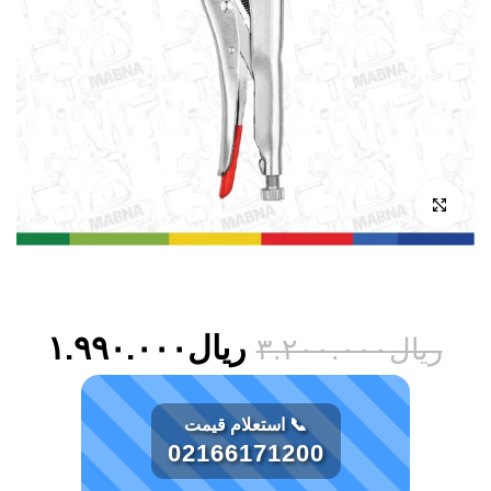
بزرگنمایی تصویر
ریال
۱.۹۹۰.۰۰۰
ریال
۳.۲۰۰.۰۰۰
📞 استعلام قیمت
02166171200