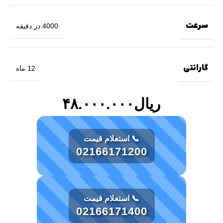
سرعت
4000 در دقیقه
گارانتی
12 ماه
ریال
۴۸.۰۰۰.۰۰۰
📞 استعلام قیمت
02166171200
📞 استعلام قیمت
02166171400