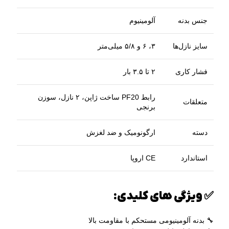
جنس بدنه
آلومینیوم
سایز نازل‌ها
۳، ۶ و ۵/۸ میلی‌متر
فشار کاری
۲ تا ۳.۵ بار
رابط PF20 ساخت ژاپن، ۲ نازل، سوزن
متعلقات
برنجی
دسته
ارگونومیک و ضد لغزش
استاندارد
CE اروپا
✅ ویژگی‌ های کلیدی:
🔧 بدنه آلومینیومی مستحکم با مقاومت بالا