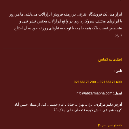
ابزار مبنا، یک فروشگاه اینترنتی در زمینه فروش ابزارآلات می‌باشد، ما هر روز
با ابزارهای مختلف سروکار داریم. در واقع ابزارآلات مختص قشر فنی و
متخصص نیست بلکه همه جامعه با توجه به نیازهای روزانه خود به آن احتیاج
دارند.
اطلاعات تماس
تلفن:
02166171200
–
02166171400
ایمیل:
info@abzarmabna.com
آدرس دفتر مرکزی:
ایران، تهران، خیابان امام خمینی، قبل از میدان حسن آباد،
کوچه شجاعی، نبش کوچه فتحعلی خانی، پلاک 73
دسترسی سریع