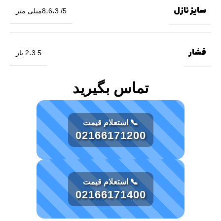
سایز نازل
5/ 8،6،3میلی متر
فشار
2،3.5 بار
تماس بگیرید
📞 استعلام قیمت
02166171200
📞 استعلام قیمت
02166171400