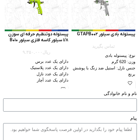
پیستوله بادی سیلور GTAPB002
پیستوله دوتنظیم حرفه ای سوزن
پ
1/8 سیلور کاسه فلزی سیلور B010
سی
تماس بگیرید
ریال
۹.۳۵۰.۰۰۰
نوع: پیستوله بادی
دارای یک عدد برس
فش
وزن: 620 گرم
دارای یک عدد پلاستیک
ن
جنس نازل: استیل ضد زنگ با پوشش
دارای یک عدد نازل
وز
برنج
دارای یک عدد آچار
ج
جنس کاسه: پلاستیک
ظرفیت مخزن رنگ: ۶۰۰ میلی‌لیتر
ج
ظرفیت کاسه: 600 میلی لیتر
عرض پاترن: ۱۶۰-۲۳۰ میلی‌متر
ظر
نام و نام خانوادگی
محیط پاشش: 160-220 میلیمتر
مح
ویژگی ها: تکنولوژی HVLP، بدنه
فلزی، قطر نازل 1.3، 1.6 و 1.8
م
میلیمتری
پیام
ک
کاربرد: مصارف صنعتی و عمومی،
س
رنگ آمیزی با فشار کم
د
خ