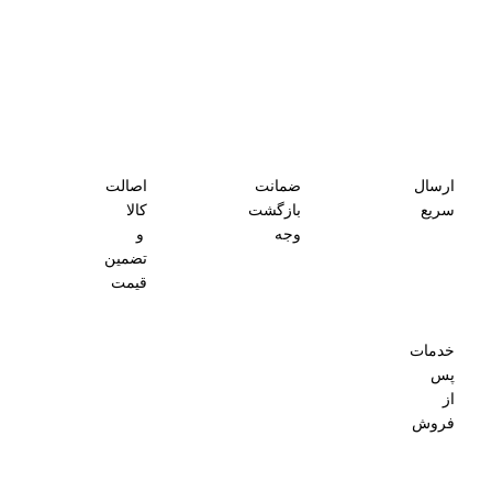
ارسال
ضمانت
اصالت
سریع
بازگشت
کالا
وجه
و
تضمین
قیمت
خدمات
پس
از
فروش