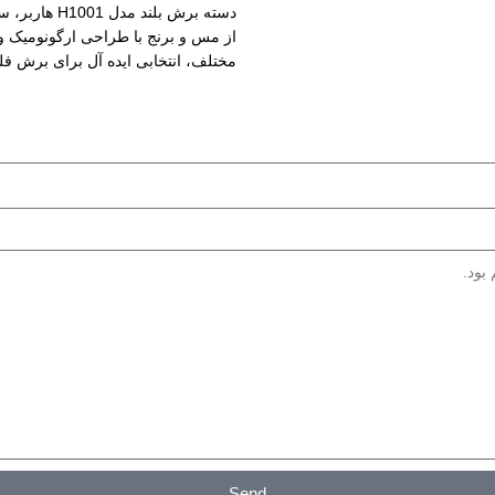
دسته برش بلند مدل 01
ستم قطع کن حفاظتی دربرابر
وسوییچ)
مختلف، انتخابی ایده‌ آل برای برش فل
مجهز به سیستم IGBT به منظور قدرت بیشتر
ضخامت بالا. عرضه‌ شده توسط ابزار م
Send