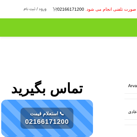
ه صورت تلفنی انجام می شود.
02166171200
ورود / ثبت نام
تماس بگیرید
Arva
عادی
📞 استعلام قیمت
02166171200