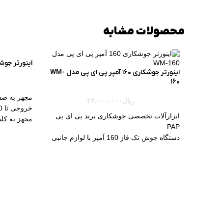
محصولات مشابه
اینورتر جوشکاری آروا 
اینورتر جوشکاری 160 آمپر پی ای پی مدل WM-
160
مجهز به صفح
ریال
۴۳.۰۰۰.۰۰۰
خروجی تا 220 آمپر
ابزارآلات تخصصی جوشکاری برند پی ای پی
مجهز به کل
PAP
TIG(جوشک
دستگاه جوش تک فاز 160 آمپر با لوازم جانبی
تنگستن)
کامل
دارای تکنولوژی RCE
دارای جریان خروجی یکنواخت بین 20 الی 160
مجهز به فن قدرت
آمپر
دارای قابلیت ضد
استفاده از تکنولوژی بروز IGBT جهت عملکرد
بهتر
سلولزی
مناسب کار روی فولاد ضدزنگ،فولاد آلیاژی و
سخت
1 متر