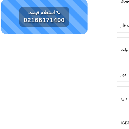
هری
📞 استعلام قیمت
02166171400
 فاز
دارد
IGB