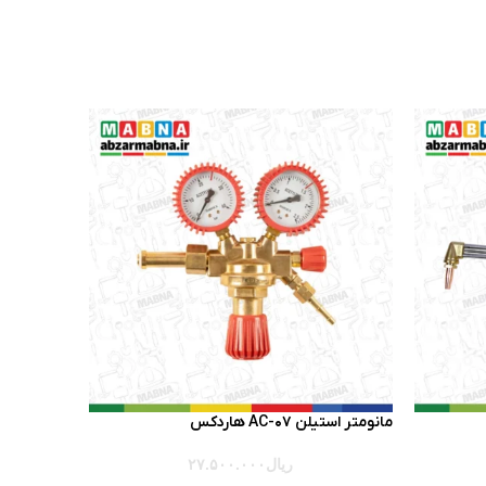
مانومتر استيلن AC-07 هاردكس
ریال
۲۷.۵۰۰.۰۰۰