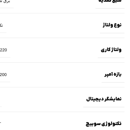
منبع تغذیه
برق ش
نوع ولتاژ
تک
ولتاژ کاری
220 ولت
بازه آمپر
200 آمپر
نمایشگر دیجیتال
تکنولوژی سوییچ
T