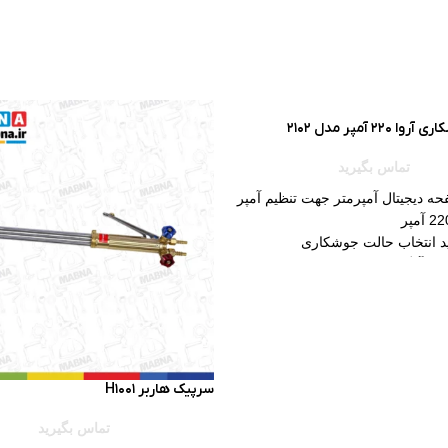
220 آمپر مدل 2102
تماس بگیرید
ه دیجیتال آمپرمتر جهت تنظیم آمپر
ید انتخاب حالت جوشکاری
اری آرگون با الکترود از جنس
ARC FO
مند 5500 دور
 چسبندگی (Anti stick)
قابلیت جوشکاری با الکترودهای 2.5، 3.2،4
سرپیک هاربر H1001
دارای انبرجوش باکابل 2 متر وانبر اتصال با کابل
تماس بگیرید