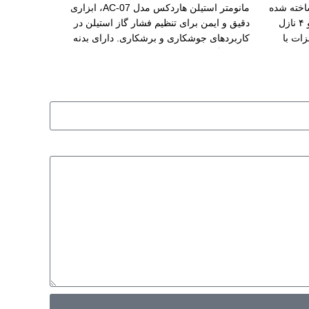
H10 هاربر، ساخته‌ شده
مانومتر استیلن هاردکس مدل AC-07، ابزاری
از مس و برنج با طراحی ارگونومیک و ۴ نازل
دقیق و ایمن برای تنظیم فشار گاز استیلن در
زات با
کاربردهای جوشکاری و برشکاری. دارای بدنه
بنا.
مقاوم، گیج خوانا و عملکرد پایدار در شرایط
صنعتی.