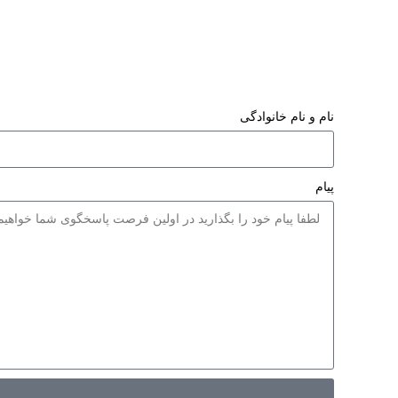
قابلیت جوشکاری تا الکترود 3/5 میلی‌متر
مجهز به سی
تولید شده با ولوم تنظیم جهت تغییر دلخواه آمپر
حرارت (ترم
دارای صفحه نمایش دیجیتال جهت نمایش دقیق
آمپر
جوشکاری
مجهز شده به فیش اتصال سایز 50 جهت عملکرد
همراه با 70 ماه ضمانت
بهتر
نام و نام خانوادگی
طراحی شده با کلید برق 30 آمپر با طول عمری
بالا
مجهز به سیستم فن خنک کننده 24 ولت با قدرتی
بالا
پیام
دارای طراحی بسیار کوچک ، جمع وجور و قابل
حمل
به‌همراه کابل اتصال ، کابل انبر ، ماسک و فرچه
با وزن بسیار مناسب و استاندارد 3300 گرم